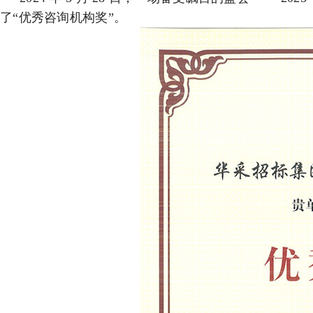
了“优秀咨询机构奖”。