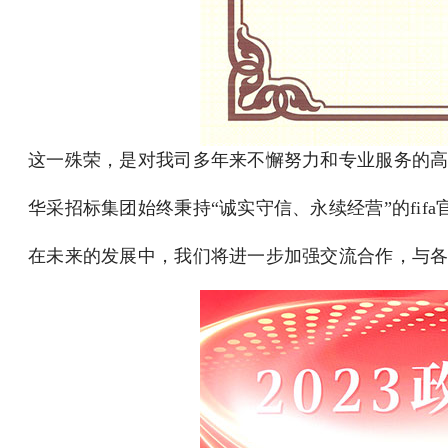
这一殊荣，是对我司多年来不懈努力和专业服务的
华采招标集团始终秉持“诚实守信、永续经营”的fi
在未来的发展中，我们将进一步加强交流合作，与