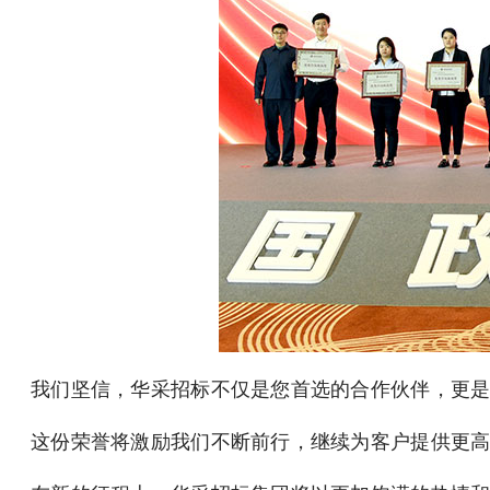
我们坚信，华采招标不仅是您首选的合作伙伴，更
这份荣誉将激励我们不断前行，继续为客户提供更