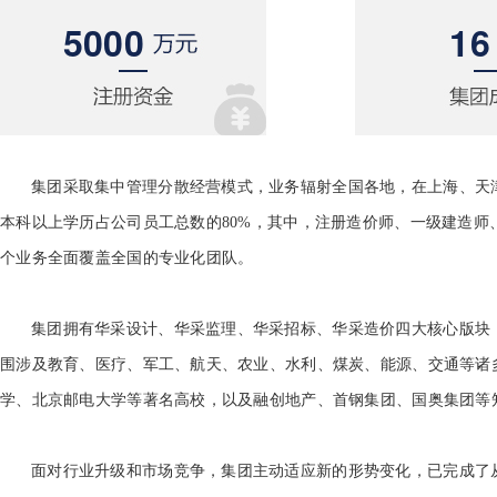
5000
16
集团采取集中管理分散经营模式，业务辐射全国各地，在上海、天
本科以上学历占公司员工总数的80%，其中，注册造价师、一级建造师
个业务全面覆盖全国的专业化团队。
集团拥有华采设计、华采监理、华采招标、华采造价四大核心版块
围涉及教育、医疗、军工、航天、农业、水利、煤炭、能源、交通等诸
学、北京邮电大学等著名高校，以及融创地产、首钢集团、国奥集团等
面对行业升级和市场竞争，集团主动适应新的形势变化，已完成了