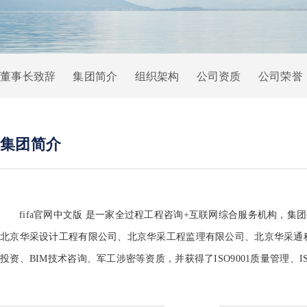
董事长致辞
集团简介
组织架构
公司资质
公司荣誉
集团简介
fifa官网中文版 是一家全过程工程咨询+互联网综合服务机构
北京华采设计工程有限公司、北京华采工程监理有限公司、北京华采通科
投资、BIM技术咨询、军工涉密等资质，并获得了ISO9001质量管理、ISO