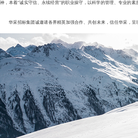
神，本着“诚实守信、永续经营”的职业操守，以科学的管理、专业的
华采招标集团诚邀请各界精英加强合作、共创未来，信任华采，呈