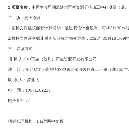
2.
项目名称
：
中再生公司湖北随州再生资源分拣加工中心项目（设计
二、项目
原因
更正
21136m2
1.
招标文件建筑面积计算说明：通过双倍计容规则，可将
2026
03
18
09
2.
投标文件递交截止时间及开标时间变更为：
年
月
日
三、联系方式
招 标 人：中再生（随州）再生资源开发有限公司
地 址：湖北省随州市曾都区曾都经济开发区新工一路（湖北田丰
联 系 人：罗亚飞
18571182229
电 话：
电子邮件：/
招标代理机构：fifa官网中文版