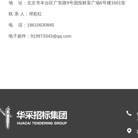
9
6
1601
地 址：北京市丰台区广安路
号国投财富广场
号楼
室
联 系 人：邓彩红
18610630845
电 话：
919973343@qq.com
电子邮件
：
185