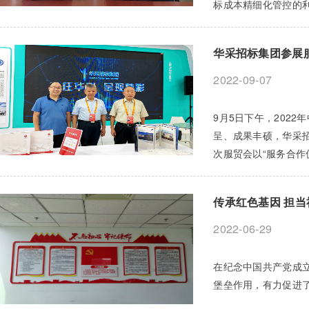
标成本精细化管控的利
华采招标集团参展服
2022-09-07
9月5日下午，202
呈、成果丰硕，华采
次服贸会以“服务合作促
传承红色基因 担当
2022-06-29
在纪念中国共产党成立
堡垒作用，有力促进了